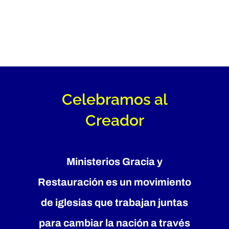
Skip
to
content
Toggle
Navigation
INICIO
Celebramos al
Creador
SOBRE NOSOTROS
MINISTERIOS
Ministerios Gracia y
Restauración es un movimiento
SERMONES
de iglesias que trabajan juntas
SERVICIOS COMUNITARIOS
para cambiar la nación a través