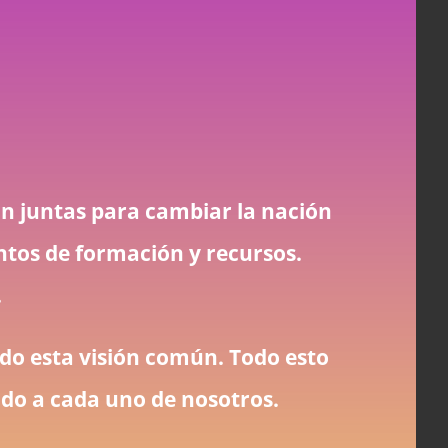
an juntas para cambiar la nación
entos de formación y recursos.
.
do esta visión común. Todo esto
ado a cada uno de nosotros.