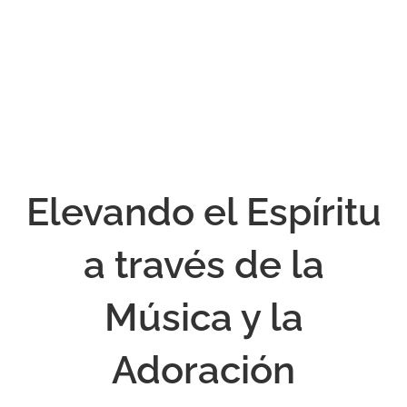
Skip
to
content
Toggle
Navigation
INICIO
Elevando el Espíritu
SOBRE NOSOTROS
a través de la
MINISTERIOS
Música y la
SERMONES
Adoración
SERVICIOS COMUNITARIOS