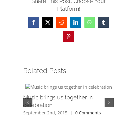
Share This Post, Choose Your
Platform!
Facebook
X
Reddit
LinkedIn
WhatsApp
Tumblr
Pinterest
Related Posts
Music brings us together in
How do 
celebration
June 3rd, 
September 2nd, 2015
|
0 Comments