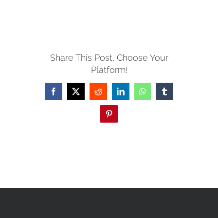
EVENTOS
DONACION
Share This Post, Choose Your
Platform!
CONTACTO
Facebook
X
Reddit
LinkedIn
WhatsApp
Tumblr
Pinterest
GALERIA