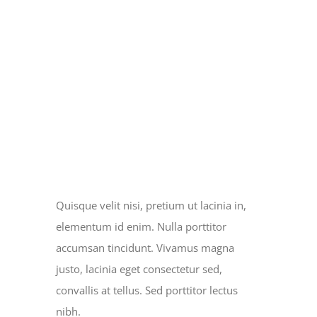
Skip
to
content
Toggle
Navigation
INICIO
View
SOBRE NOSOTROS
Larger
Image
Quisque velit nisi, pretium ut lacinia in,
MINISTERIOS
elementum id enim. Nulla porttitor
accumsan tincidunt. Vivamus magna
SERMONES
justo, lacinia eget consectetur sed,
convallis at tellus. Sed porttitor lectus
SERVICIOS COMUNITARIOS
nibh.